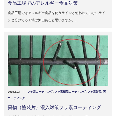
食品工場でのアレルギー食品対策
2022.6.10
ガラスクロスHT-FLカタログ（PDF）
今、結露、湿気などの問い合わせが増
食品工場ではアレルギー食品を使うラインと使われていないライ
えています。今一番多い問い合わせ
ンと分けてる工場は沢山あると思いますが、…
お問合わせ
が、冷蔵庫、…
2022.6.6
印刷塗工工程で溶剤系塗料をご使用の
場合、静電気により塗料に引火し火災
が発生する…
2019.5.14
フッ素コーティング
,
フッ素樹脂コーティング
,
フッ素製品
,
再
コーティング
異物（塗装片）混入対策フッ素コーティング