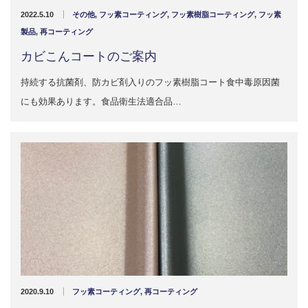
販売製品
2022.5.10
その他
,
フッ素コーティング
,
フッ素樹脂コーティング
,
フッ素
製品
,
再コーティング
よくある質問
最近の記事
カビこんコートのご案内
納品までの流れ
持続する抗菌剤、防カビ剤入りのフッ素樹脂コート食中毒原因菌
2023.10.20
にも効果あります。食品衛生法適合品…
今まで使用が出来ないとされていた小
ブログ
型ベルトコンベアでも使用可能なフッ
素樹脂ベルトを開発…
会社案内/カタログ
2022.6.20
会社案内カタログ（PDF）
今回ご紹介するのは、交換が楽なシー
トタイプのコンベアーベルトです。ベ
ルトの繋ぎ…
カビこんコートカタログ（PDF）
2022.6.12
カビこんばいカタログ（PDF）
MFテープ剥離試験①内容機材SUS304
を固定し、テスト機材を引張り試験機
MFライニングカタログ（PDF）
2020.9.10
フッ素コーティング
,
再コーティング
にか…