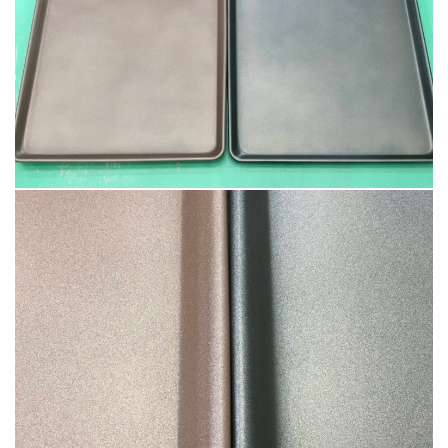
2022.6.10
ガラスクロスHT-FLカタログ（PDF）
今、結露、湿気などの問い合わせが増
えています。今一番多い問い合わせ
お問合わせ
が、冷蔵庫、…
2022.6.6
印刷塗工工程で溶剤系塗料をご使用の
場合、静電気により塗料に引火し火災
が発生する…