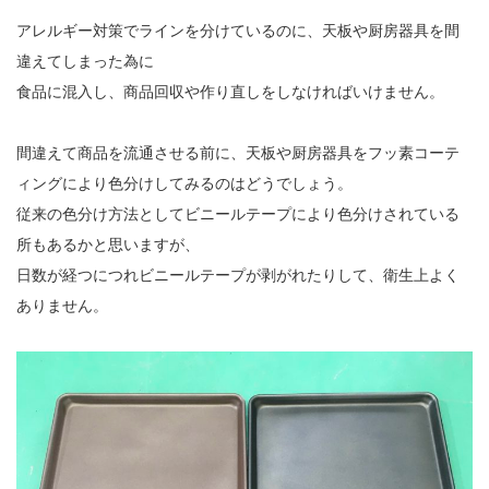
販売製品
アレルギー対策でラインを分けているのに、天板や厨房器具を間
違えてしまった為に
よくある質問
最近の記事
食品に混入し、商品回収や作り直しをしなければいけません。
納品までの流れ
2023.10.20
間違えて商品を流通させる前に、天板や厨房器具をフッ素コーテ
今まで使用が出来ないとされていた小
ィングにより色分けしてみるのはどうでしょう。
ブログ
型ベルトコンベアでも使用可能なフッ
従来の色分け方法としてビニールテープにより色分けされている
素樹脂ベルトを開発…
会社案内/カタログ
所もあるかと思いますが、
2022.6.20
日数が経つにつれビニールテープが剥がれたりして、衛生上よく
会社案内カタログ（PDF）
今回ご紹介するのは、交換が楽なシー
ありません。
トタイプのコンベアーベルトです。ベ
ルトの繋ぎ…
カビこんコートカタログ（PDF）
2022.6.12
カビこんばいカタログ（PDF）
MFテープ剥離試験①内容機材SUS304
を固定し、テスト機材を引張り試験機
MFライニングカタログ（PDF）
にか…