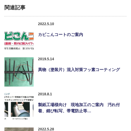
関連記事
2022.5.10
カビこんコートのご案内
2019.5.14
異物（塗装片）混入対策フッ素コーティング
2018.8.1
製紙工場様向け 現地加工のご案内 汚れ付
着、錆び転写、帯電防止等…
2022.5.28