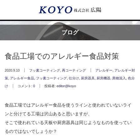
Menu
ブログ
HOME
食品工場でのアレルギー食品対策
広陽が選ばれる理由
2020.9.10
フッ素コーティング
,
再コーティング
アレルギー
,
アレルギー対
策
,
アレルギー食品
,
フッ素コーティング
,
仕分け
,
厨房器具
,
厨房機器
,
異物混入
,
色分
サービス内容
け
コメント:
0
投稿者:
editor@koyo
フッ素樹脂コーティング
食品工場ではアレルギー食品を使うラインと使われていないライ
フッ素樹脂ベルト
ンと分けてる工場は沢山あると思いますが、
そこで使われている天板や厨房器具は同じようなものを使ってい
取付工事・メンテナンス
るのではないでしょうか？